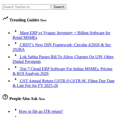
Search
Search
trending_up
Trending Guides
New
arrow_right
Marg ERP vs Vyapar: Inventory + Billing Software for
Retail MSMEs
arrow_right
CBDT’s New DIN Framework: Circular 4/2026 & Sec
292BA
arrow_right
Lok Sabha Passes Bill To Allow Charges On UPI, Other
Digital Payments
arrow_right
Top 7 Cloud ERP Software For Indian MSMEs: Pricing
& ROI Analysis 2026
arrow_right
GST Annual Return GSTR-9 GSTR-9C Filing Due Date
& Late Fee for FY 2025-26
help_outline
People Also Ask
New
arrow_right
How to file an ITR return?
arrow_right