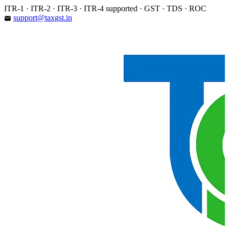
Skip
ITR-1 · ITR-2 · ITR-3 · ITR-4 supported · GST · TDS · ROC
to
support@taxgst.in
email
content