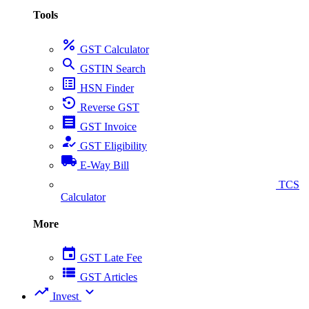
Tools
percent
GST Calculator
search
GSTIN Search
list_alt
HSN Finder
settings_backup_restore
Reverse GST
receipt
GST Invoice
how_to_reg
GST Eligibility
local_shipping
E-Way Bill
collect_coins
TCS
Calculator
More
event
GST Late Fee
view_list
GST Articles
trending_up
expand_more
Invest