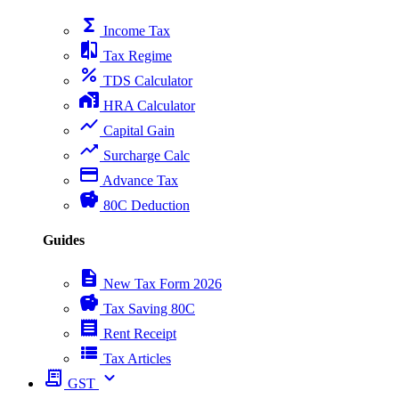
functions
Income Tax
compare
Tax Regime
percent
TDS Calculator
home_work
HRA Calculator
show_chart
Capital Gain
trending_up
Surcharge Calc
payment
Advance Tax
savings
80C Deduction
Guides
description
New Tax Form 2026
savings
Tax Saving 80C
receipt
Rent Receipt
view_list
Tax Articles
receipt_long
expand_more
GST