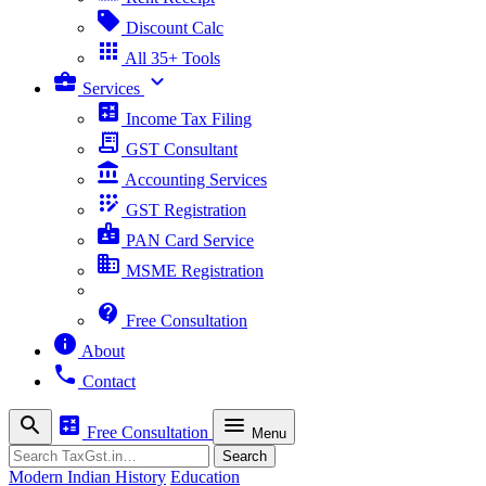
sell
Discount Calc
apps
All 35+ Tools
business_center
expand_more
Services
calculate
Income Tax Filing
receipt_long
GST Consultant
account_balance
Accounting Services
app_registration
GST Registration
badge
PAN Card Service
business
MSME Registration
contact_support
Free Consultation
info
About
phone
Contact
search
calculate
menu
Free Consultation
Menu
Search
Search
Modern Indian History
Education