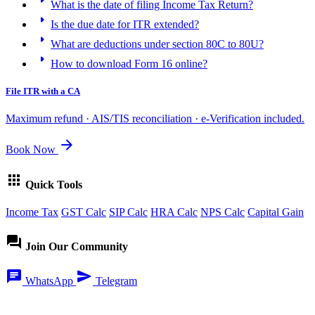
What is the date of filing Income Tax Return?
arrow_right
Is the due date for ITR extended?
arrow_right
What are deductions under section 80C to 80U?
arrow_right
How to download Form 16 online?
File ITR with a CA
Maximum refund · AIS/TIS reconciliation · e-Verification included.
arrow_forward
Book Now
apps
Quick Tools
Income Tax
GST Calc
SIP Calc
HRA Calc
NPS Calc
Capital Gain
forum
Join Our Community
chat
send
WhatsApp
Telegram