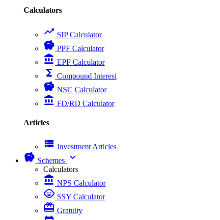
Calculators
trending_up
SIP Calculator
savings
PPF Calculator
account_balance
EPF Calculator
functions
Compound Interest
savings
NSC Calculator
account_balance
FD/RD Calculator
Articles
view_list
Investment Articles
savings
expand_more
Schemes
Calculators
account_balance
NPS Calculator
child_care
SSY Calculator
card_giftcard
Gratuity