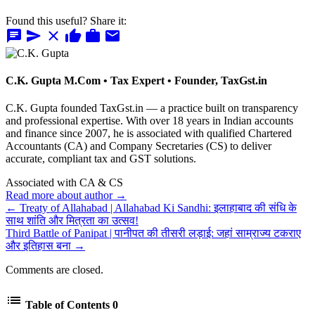
Found this useful? Share it:
chat
send
close
thumb_up
work
mail
C.K. Gupta
M.Com • Tax Expert • Founder, TaxGst.in
C.K. Gupta founded TaxGst.in — a practice built on transparency
and professional expertise. With over 18 years in Indian accounts
and finance since 2007, he is associated with qualified Chartered
Accountants (CA) and Company Secretaries (CS) to deliver
accurate, compliant tax and GST solutions.
Associated with CA & CS
Read more about author →
← Treaty of Allahabad | Allahabad Ki Sandhi: इलाहाबाद की संधि के
साथ शांति और मित्रता का उत्सव!
Third Battle of Panipat | पानीपत की तीसरी लड़ाई: जहां साम्राज्य टकराए
और इतिहास बना →
Comments are closed.
list
Table of Contents
0