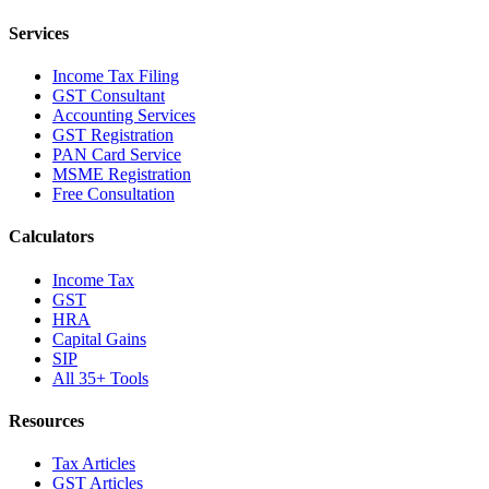
Services
Income Tax Filing
GST Consultant
Accounting Services
GST Registration
PAN Card Service
MSME Registration
Free Consultation
Calculators
Income Tax
GST
HRA
Capital Gains
SIP
All 35+ Tools
Resources
Tax Articles
GST Articles