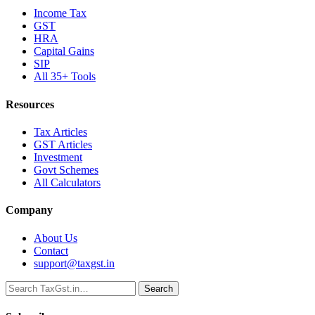
Income Tax
GST
HRA
Capital Gains
SIP
All 35+ Tools
Resources
Tax Articles
GST Articles
Investment
Govt Schemes
All Calculators
Company
About Us
Contact
support@taxgst.in
Search
Search