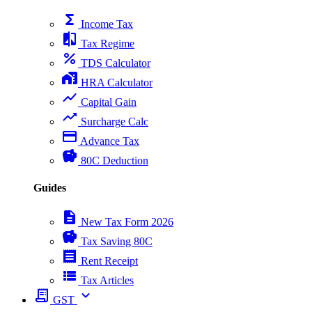
functions
Income Tax
compare
Tax Regime
percent
TDS Calculator
home_work
HRA Calculator
show_chart
Capital Gain
trending_up
Surcharge Calc
payment
Advance Tax
savings
80C Deduction
Guides
description
New Tax Form 2026
savings
Tax Saving 80C
receipt
Rent Receipt
view_list
Tax Articles
receipt_long
expand_more
GST