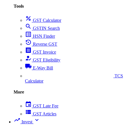
Tools
percent
GST Calculator
search
GSTIN Search
list_alt
HSN Finder
settings_backup_restore
Reverse GST
receipt
GST Invoice
how_to_reg
GST Eligibility
local_shipping
E-Way Bill
collect_coins
TCS
Calculator
More
event
GST Late Fee
view_list
GST Articles
trending_up
expand_more
Invest