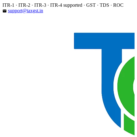
Skip
ITR-1 · ITR-2 · ITR-3 · ITR-4 supported · GST · TDS · ROC
to
support@taxgst.in
email
content