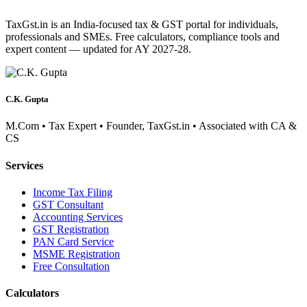
TaxGst.in is an India-focused tax & GST portal for individuals,
professionals and SMEs. Free calculators, compliance tools and
expert content — updated for AY 2027-28.
C.K. Gupta
M.Com • Tax Expert • Founder, TaxGst.in • Associated with CA &
CS
Services
Income Tax Filing
GST Consultant
Accounting Services
GST Registration
PAN Card Service
MSME Registration
Free Consultation
Calculators