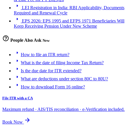
arrow_right
LEI Registration in India: RBI Applicability, Documents
Required and Renewal Cycle
arrow_right
EPS 2026: EPS 1995 and EFPS 1971 Beneficiaries Will
Keep Receiving Pension Under New Scheme
help_outline
People Also Ask
New
arrow_right
How to file an ITR return?
arrow_right
What is the date of filing Income Tax Return?
arrow_right
Is the due date for ITR extended?
arrow_right
What are deductions under section 80C to 80U?
arrow_right
How to download Form 16 online?
File ITR with a CA
Maximum refund · AIS/TIS reconciliation · e-Verification included.
arrow_forward
Book Now