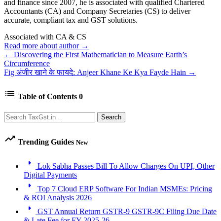
and finance since 2007, he is associated with qualified Chartered
Accountants (CA) and Company Secretaries (CS) to deliver
accurate, compliant tax and GST solutions.
Associated with CA & CS
Read more about author →
← Discovering the First Mathematician to Measure Earth’s
Circumference
Fig अंजीर खाने के फायदे: Anjeer Khane Ke Kya Fayde Hain →
list
Table of Contents
0
Search
Search
trending_up
Trending Guides
New
arrow_right
Lok Sabha Passes Bill To Allow Charges On UPI, Other
Digital Payments
arrow_right
Top 7 Cloud ERP Software For Indian MSMEs: Pricing
& ROI Analysis 2026
arrow_right
GST Annual Return GSTR-9 GSTR-9C Filing Due Date
& Late Fee for FY 2025-26