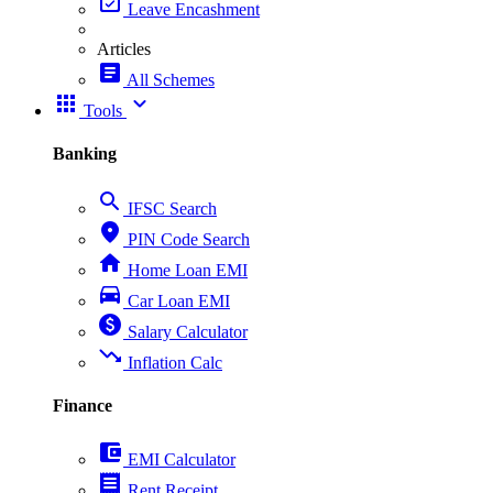
event_available
Leave Encashment
Articles
article
All Schemes
apps
expand_more
Tools
Banking
search
IFSC Search
place
PIN Code Search
home
Home Loan EMI
directions_car
Car Loan EMI
paid
Salary Calculator
trending_down
Inflation Calc
Finance
account_balance_wallet
EMI Calculator
receipt
Rent Receipt