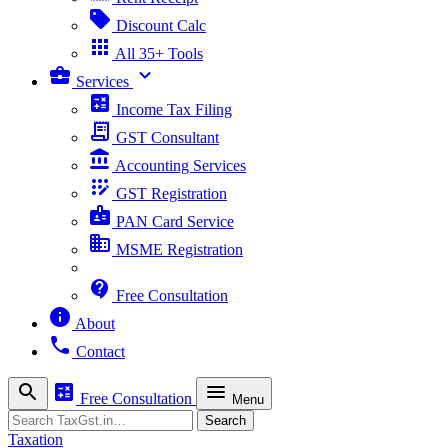
sell
Discount Calc
apps
All 35+ Tools
business_center
expand_more
Services
calculate
Income Tax Filing
receipt_long
GST Consultant
account_balance
Accounting Services
app_registration
GST Registration
badge
PAN Card Service
business
MSME Registration
contact_support
Free Consultation
info
About
phone
Contact
search
calculate
menu
Free Consultation
Menu
Search
Search
Taxation