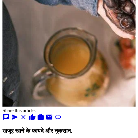
Share this article:
chat
send
close
thumb_up
work
mail
link
खजूर खाने के फायदे और नुकसान.