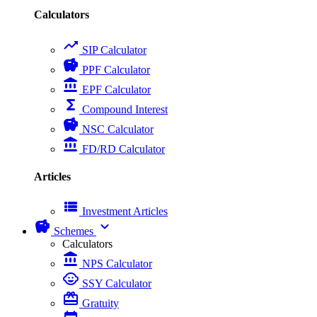
Calculators
trending_up
SIP Calculator
savings
PPF Calculator
account_balance
EPF Calculator
functions
Compound Interest
savings
NSC Calculator
account_balance
FD/RD Calculator
Articles
view_list
Investment Articles
savings
expand_more
Schemes
Calculators
account_balance
NPS Calculator
child_care
SSY Calculator
card_giftcard
Gratuity